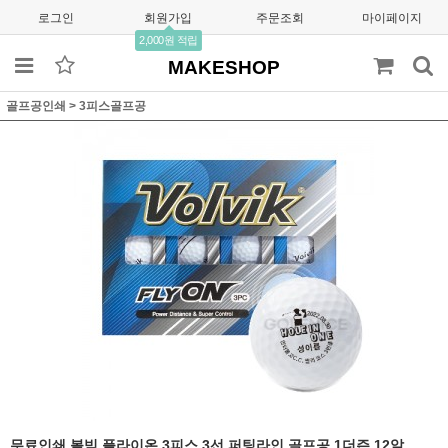
로그인
회원가입
주문조회
마이페이지
2,000원 적립
MAKESHOP
골프공인쇄
>
3피스골프공
무료인쇄 볼빅 플라이온 3피스 3선 퍼팅라인 골프공 1더즌 12알