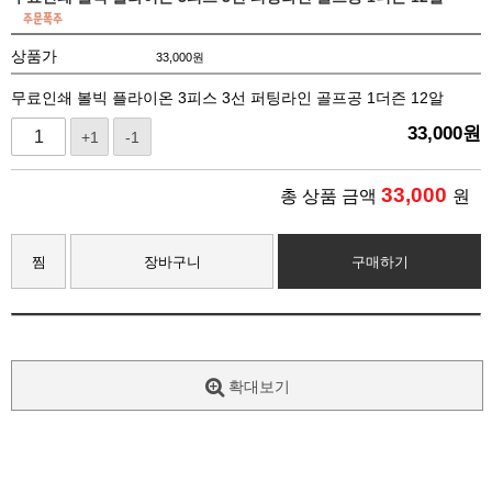
상품가
33,000
원
무료인쇄 볼빅 플라이온 3피스 3선 퍼팅라인 골프공 1더즌 12알
33,000
원
+1
-1
33,000
총 상품 금액
원
찜
장바구니
구매하기
확대보기