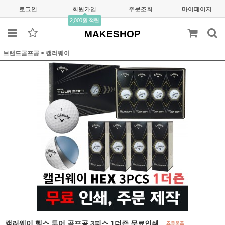
로그인
회원가입
주문조회
마이페이지
2,000원 적립
MAKESHOP
브랜드골프공
>
캘러웨이
캘러웨이 헥스 투어 골프공 3피스 1더즌 무료인쇄