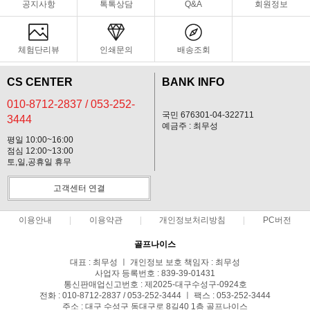
공지사항
톡톡상담
Q&A
회원정보
체험단리뷰
인쇄문의
배송조회
CS CENTER
BANK INFO
010-8712-2837 / 053-252-
국민 676301-04-322711
3444
예금주 : 최무성
평일 10:00~16:00
점심 12:00~13:00
토,일,공휴일 휴무
고객센터 연결
이용안내
이용약관
개인정보처리방침
PC버전
골프나이스
대표 : 최무성 ㅣ 개인정보 보호 책임자 : 최무성
사업자 등록번호 : 839-39-01431
통신판매업신고번호 : 제2025-대구수성구-0924호
전화 : 010-8712-2837 / 053-252-3444 ㅣ 팩스 : 053-252-3444
주소 : 대구 수성구 동대구로 8길40 1층 골프나이스